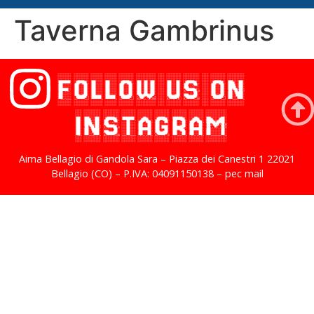
Taverna Gambrinus
FOLLOW US ON
INSTAGRAM
Aima Bellagio di Gandola Sara – Piazza dei Canestri 1 22021
Bellagio (CO) – P.IVA: 04091150138 – pec mail