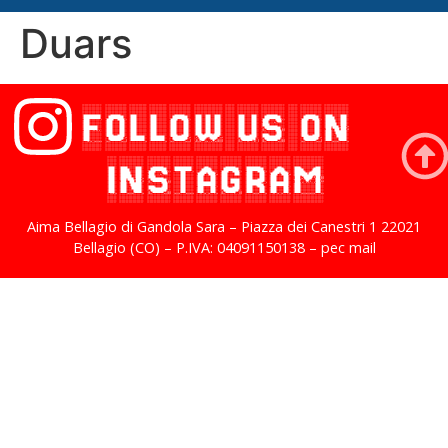
Duars
FOLLOW US ON
INSTAGRAM
Aima Bellagio di Gandola Sara – Piazza dei Canestri 1 22021
Bellagio (CO) – P.IVA: 04091150138 – pec mail