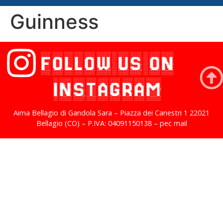
Guinness
FOLLOW US ON
INSTAGRAM
Aima Bellagio di Gandola Sara – Piazza dei Canestri 1 22021
Bellagio (CO) – P.IVA: 04091150138 – pec mail