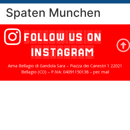
Spaten Munchen
FOLLOW US ON
INSTAGRAM
Aima Bellagio di Gandola Sara – Piazza dei Canestri 1 22021
Bellagio (CO) – P.IVA: 04091150138 – pec mail