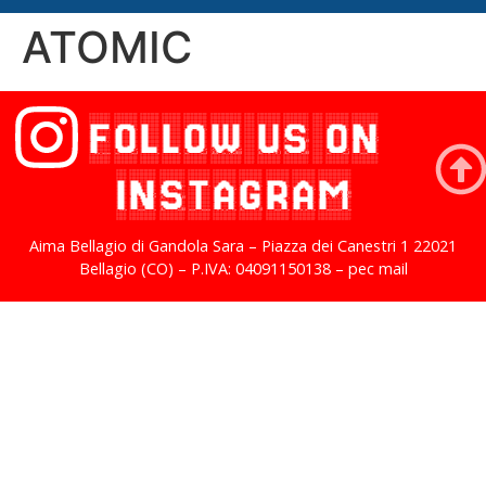
ATOMIC
FOLLOW US ON
INSTAGRAM
Aima Bellagio di Gandola Sara – Piazza dei Canestri 1 22021
Bellagio (CO) – P.IVA: 04091150138 – pec mail