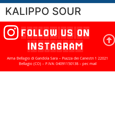
KALIPPO SOUR
FOLLOW US ON
INSTAGRAM
Aima Bellagio di Gandola Sara – Piazza dei Canestri 1 22021
Bellagio (CO) – P.IVA: 04091150138 – pec mail