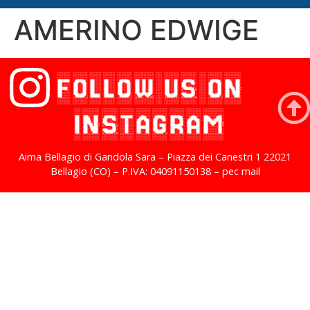
AMERINO EDWIGE
FOLLOW US ON
INSTAGRAM
Aima Bellagio di Gandola Sara – Piazza dei Canestri 1 22021
Bellagio (CO) – P.IVA: 04091150138 – pec mail