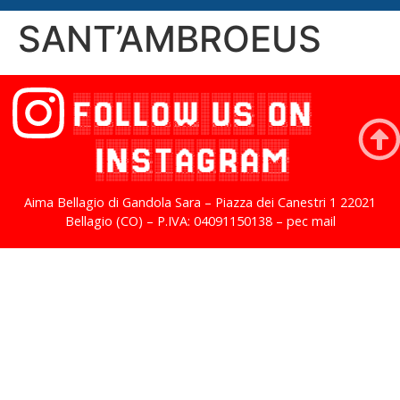
SANT’AMBROEUS
FOLLOW US ON
INSTAGRAM
Aima Bellagio di Gandola Sara – Piazza dei Canestri 1 22021
Bellagio (CO) – P.IVA: 04091150138 – pec mail