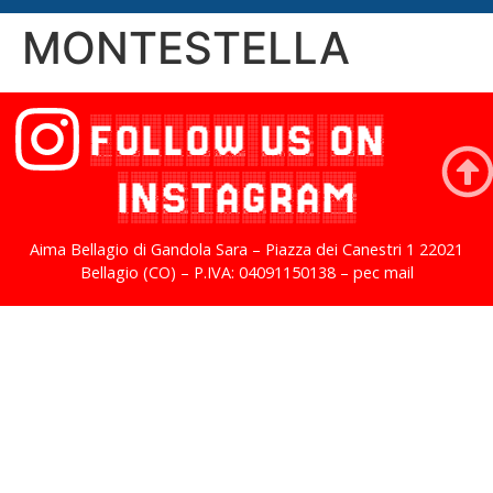
MONTESTELLA
FOLLOW US ON
INSTAGRAM
Aima Bellagio di Gandola Sara – Piazza dei Canestri 1 22021
Bellagio (CO) – P.IVA: 04091150138 – pec mail