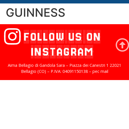
GUINNESS
FOLLOW US ON
INSTAGRAM
Aima Bellagio di Gandola Sara – Piazza dei Canestri 1 22021
Bellagio (CO) – P.IVA: 04091150138 – pec mail