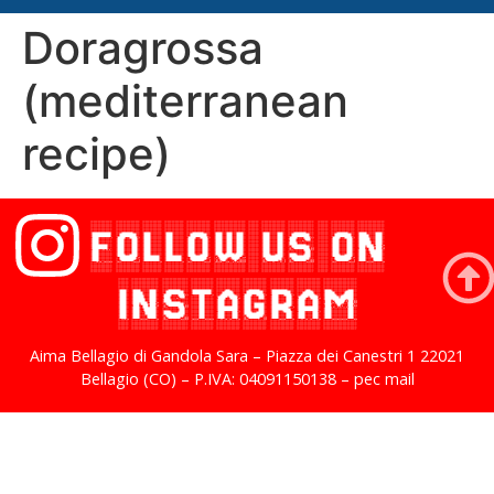
Doragrossa
(mediterranean
recipe)
FOLLOW US ON
INSTAGRAM
Aima Bellagio di Gandola Sara – Piazza dei Canestri 1 22021
Bellagio (CO) – P.IVA: 04091150138 – pec mail