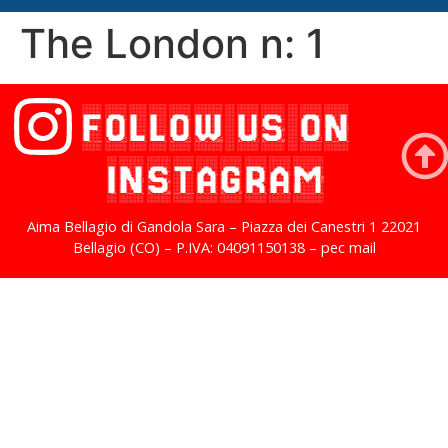
The London n: 1
FOLLOW US ON
INSTAGRAM
Aima Bellagio di Gandola Sara – Piazza dei Canestri 1 22021
Bellagio (CO) – P.IVA: 04091150138 – pec mail