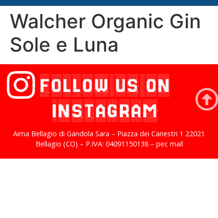
Walcher Organic Gin
Sole e Luna
FOLLOW US ON
INSTAGRAM
Aima Bellagio di Gandola Sara – Piazza dei Canestri 1 22021
Bellagio (CO) – P.IVA: 04091150138 – pec mail