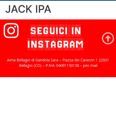
JACK IPA
SEGUICI IN
INSTAGRAM
Aima Bellagio di Gandola Sara – Piazza dei Canestri 1 22021
Bellagio (CO) – P.IVA: 04091150138 – pec mail